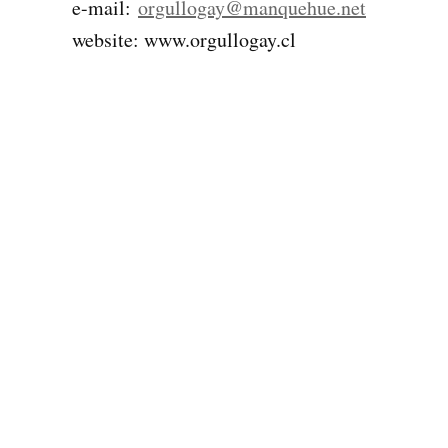
e-mail:
orgullogay@manquehue.net
website: www.orgullogay.cl