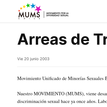
Saltar
al
MUMS |
Movimiento
contenido
social y
Movimient
político
por la
que lucha
Arreas de T
por los
Diversidad
derechos
Sexual y de
civiles y
Género
humanos
de la
diversidad
Vie 20 junio 2003
sexual y de
género
Movimiento Unificado de Minorías Sexua
Nuestro MOVIMIENTO (MUMS), viene desarrol
discriminación sexual hace ya once años. Labo