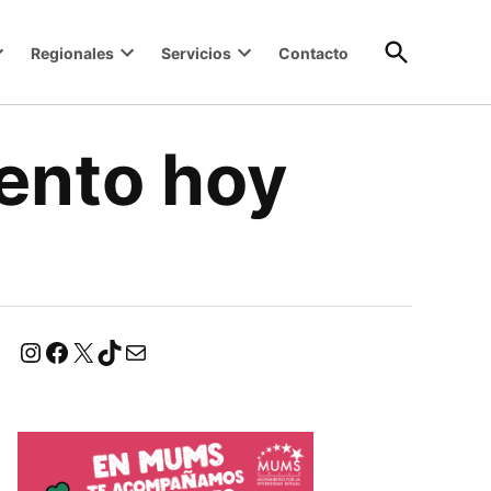
Open
Regionales
Servicios
Contacto
Search
ento hoy
Instagram
Facebook
X
TikTok
Correo electrónico