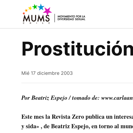
Saltar
al
MUMS |
Movimiento
contenido
social y
Movimient
político
por la
que lucha
Prostitució
por los
Diversidad
derechos
Sexual y de
civiles y
Género
humanos
de la
diversidad
Mié 17 diciembre 2003
sexual y de
género
Por Beatriz Espejo / tomado de: www.carlaan
Este mes la Revista Zero publica un interes
y sida» , de Beatriz Espejo, en torno al mu