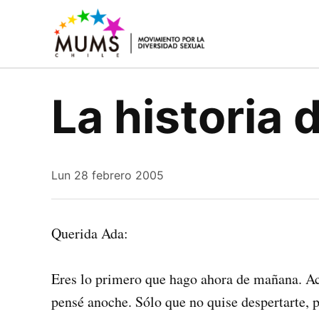
Saltar
al
MUMS |
Movimiento
contenido
social y
Movimient
político
por la
que lucha
La historia 
por los
Diversidad
derechos
Sexual y de
civiles y
Género
humanos
de la
diversidad
Lun 28 febrero 2005
sexual y de
género
Querida Ada:
Eres lo primero que hago ahora de mañana. Aca
pensé anoche. Sólo que no quise despertarte, p