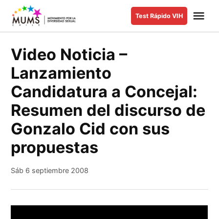
Saltar
Me
Test Rápido VIH
al
MUMS |
Movimiento
contenido
por la
Video Noticia –
Diversidad
Lanzamiento
Sexual y de
Género
Candidatura a Concejal:
Resumen del discurso de
Gonzalo Cid con sus
propuestas
Sáb 6 septiembre 2008