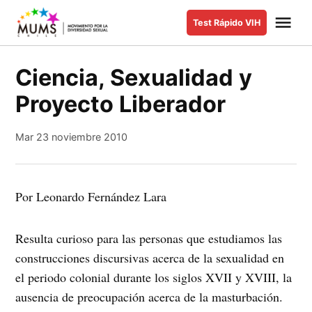
Saltar
Me
Test Rápido VIH
al
MUMS |
Movimiento
contenido
por la
Ciencia, Sexualidad y
Diversidad
Proyecto Liberador
Sexual y de
Género
Mar 23 noviembre 2010
Por Leonardo Fernández Lara
Resulta curioso para las personas que estudiamos las
construcciones discursivas acerca de la sexualidad en
el periodo colonial durante los siglos XVII y XVIII, la
ausencia de preocupación acerca de la masturbación.