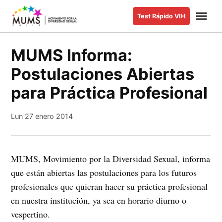
Saltar
Me
Test Rápido VIH
al
MUMS |
Movimiento
contenido
por la
MUMS Informa:
Diversidad
Postulaciones Abiertas
Sexual y de
Género
para Práctica Profesional
Lun 27 enero 2014
MUMS, Movimiento por la Diversidad Sexual, informa
que están abiertas las postulaciones para los futuros
profesionales que quieran hacer su práctica profesional
en nuestra institución, ya sea en horario diurno o
vespertino.