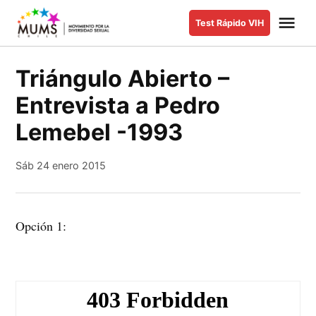
Saltar
Me
Test Rápido VIH
al
MUMS |
Movimiento
contenido
por la
Triángulo Abierto –
Diversidad
Entrevista a Pedro
Sexual y de
Género
Lemebel -1993
Sáb 24 enero 2015
Opción 1: