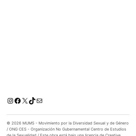
Instagram
Facebook
X
TikTok
Correo electrónico
© 2026 MUMS - Movimiento por la Diversidad Sexual y de Género
/ ONG CES - Organización No Gubernamental Centro de Estudios
de la Sexualidad / Este obra está bajo una licencia de Creative