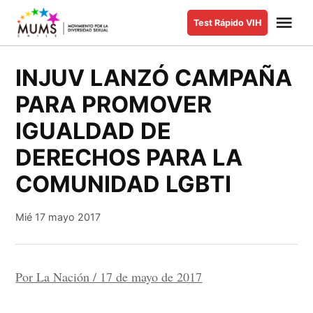
Saltar
Me
Test Rápido VIH
al
MUMS |
Movimiento
contenido
por la
INJUV LANZÓ CAMPAÑA
Diversidad
PARA PROMOVER
Sexual y de
Género
IGUALDAD DE
DERECHOS PARA LA
COMUNIDAD LGBTI
Mié 17 mayo 2017
Por La Nación / 17 de mayo de 2017