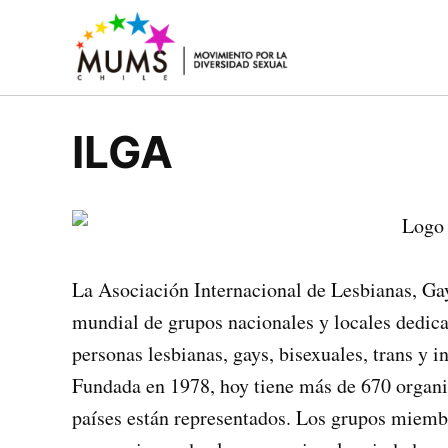
Saltar
al
MUMS |
Movimiento
contenido
social y
Movimient
político
por la
que lucha
ILGA
por los
Diversidad
derechos
Sexual y de
civiles y
Género
humanos
de la
diversidad
sexual y de
género
La Asociación Internacional de Lesbianas, Gay
mundial de grupos nacionales y locales dedica
personas lesbianas, gays, bisexuales, trans y 
Fundada en 1978, hoy tiene más de 670 organ
países están representados. Los grupos miem