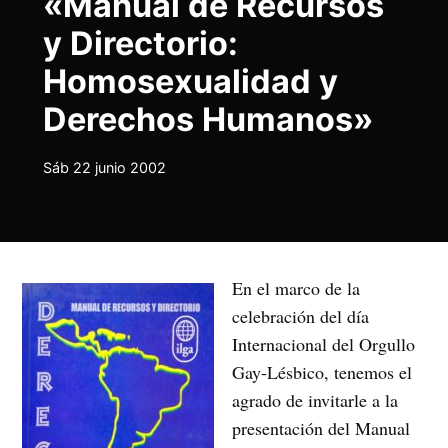
«Manual de Recursos
y Directorio:
Homosexualidad y
Derechos Humanos»
Sáb 22 junio 2002
En el marco de la
celebración del día
Internacional del Orgullo
Gay-Lésbico, tenemos el
agrado de invitarle a la
presentación del Manual