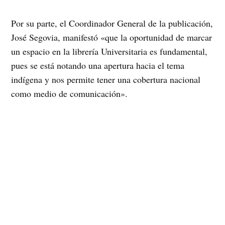
Por su parte, el Coordinador General de la publicación,
José Segovia, manifestó «que la oportunidad de marcar
un espacio en la librería Universitaria es fundamental,
pues se está notando una apertura hacia el tema
indígena y nos permite tener una cobertura nacional
como medio de comunicación».
Además de los locales de la librería Universitaria, la
revista Identidad se puede encontrar en Santiago, en la
librería Fondo de Cultura Económica (Bulnes 152),
Feria Santa Lucía, cavernas del Cerro Welén (Santa
Lucía), tienda Comercio Justo (Holanda 3634, Ñuñoa),
Librería Lunita (Plaza Brasil y Ricardo Cumming, al
lado del N’aitún) y Discomanía (21 de mayo 583, local
894).