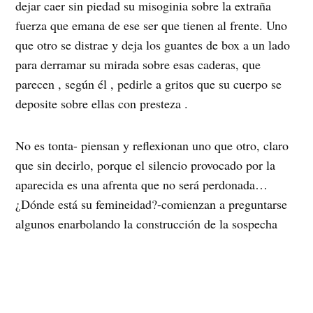
dejar caer sin piedad su misoginia sobre la extraña
fuerza que emana de ese ser que tienen al frente. Uno
que otro se distrae y deja los guantes de box a un lado
para derramar su mirada sobre esas caderas, que
parecen , según él , pedirle a gritos que su cuerpo se
deposite sobre ellas con presteza .
No es tonta- piensan y reflexionan uno que otro, claro
que sin decirlo, porque el silencio provocado por la
aparecida es una afrenta que no será perdonada…
¿Dónde está su femineidad?-comienzan a preguntarse
algunos enarbolando la construcción de la sospecha
para minimizar el impacto.¿Dónde se encuentra la
sumisión, el mande señor?- se preguntan otros. ¿Lo
habrá guardado en la cartera?-se vuelven a preguntar.