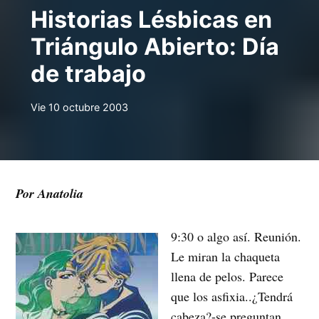
Historias Lésbicas en
Triángulo Abierto: Día
de trabajo
Vie 10 octubre 2003
Por Anatolia
9:30 o algo así. Reunión.
Le miran la chaqueta
llena de pelos. Parece
que los asfixia..¿Tendrá
cabeza?-se preguntan.