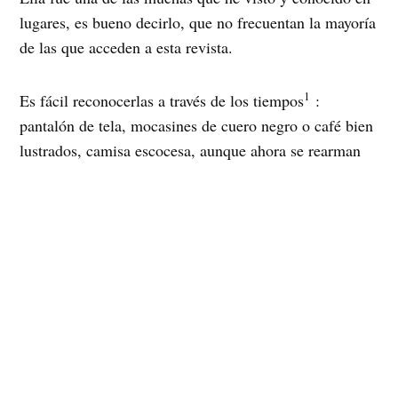
lugares, es bueno decirlo, que no frecuentan la mayoría
de las que acceden a esta revista.
1
Es fácil reconocerlas a través de los tiempos
:
pantalón de tela, mocasines de cuero negro o café bien
lustrados, camisa escocesa, aunque ahora se rearman
entre jeans y zapatillas. Es fácil reconocerlas con su
cigarro tomado, jugando pool, adicta al fútbol, a la
música popular y a los combos cuando son necesarios.
Es fácil, reconocerlas con el tumbao que tienen los
guapos al caminar, cuando saludan , pues muchas lo
hacen dando la mano. Es fácil reconocerlas, porque a
menudo de los a menudos no están junto a nosotras y
cuando aparecen o nos vuelven locas o nos hacemos
las indiferentes…