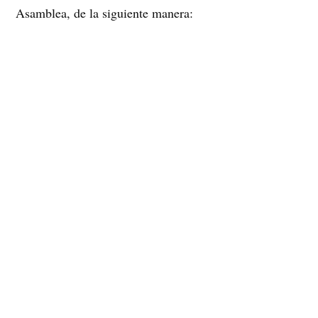
Asamblea, de la siguiente manera:
Presidenta
: Iris Hernández
Vicepresidente
: Fernando Muñoz
Tesorero
: Gonzalo Cid
Secretaria
: Claudia Rodríguez
Director 1
: Richard Ibarra
Director 2
: Alvaro Navarrete
Director 3
: Rodrigo Ferrada