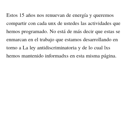
Estos 15 años nos renuevan de energía y queremos
compartir con cada unx de ustedes las actividades que
hemos programado. No está de más decir que estas se
enmarcan en el trabajo que estamos desarrollando en
torno a La ley antidiscriminatoria y de lo cual lxs
hemos mantenido informadxs en esta misma página.
Así es que atención y agenden estos días, pues nuestro
más ferviente deseo es poder compartir lo que hemos
preparado, junto a todxs ustedes.
26 de junio BESATÓN
A las 15 horas en la Plaza Constitución nos juntamos