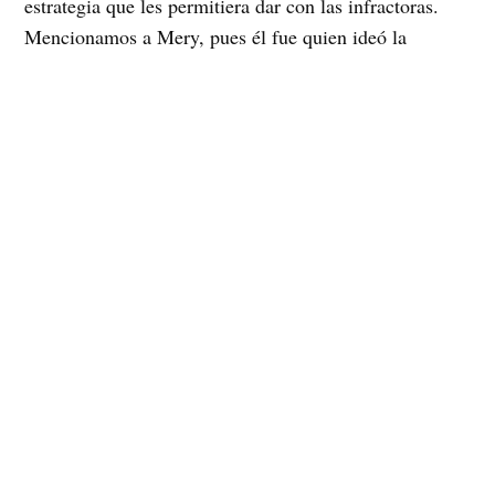
estrategia que les permitiera dar con las infractoras.
Mencionamos a Mery, pues él fue quien ideó la
estrategia de los fichajes a homosexuales en la Región
Metropolitana en la década de los 90, lo que fue un
procedimiento similar al utilizado por las fuerzas de la
represión escolar en el lugar. El inspector, en buena
onda!, les pidió a las muchachas que les entregará sus
teléfonos celulares y su clave de ingreso a ellos, pues
requería hacer un registro…Las chicas, sin cuestionar
lo sucedido se los entregaron, sin saber que ese era el
paso inicial para la crónica de sus muertes, que se
anunciaron en el momento en que la compañerita
acusete fue con el chismecito que seguramente no la
dejaba dormir.
Introducidos en el mundo privado de las muchachas,