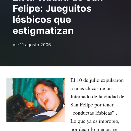
Felipe: Jueguitos
lésbicos que
estigmatizan
Vie 11 agosto 2006
El 10 de julio expulsaron
a unas chicas de un
Internado de la ciudad de
San Felipe por tener
“conductas lésbicas” .
Lo que ya es impropio,
por decir lo menos, se