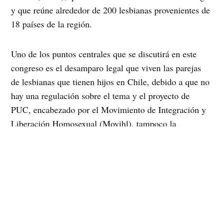
y que reúne alrededor de 200 lesbianas provenientes de
18 países de la región.
Uno de los puntos centrales que se discutirá en este
congreso es el desamparo legal que viven las parejas
de lesbianas que tienen hijos en Chile, debido a que no
hay una regulación sobre el tema y el proyecto de
PUC, encabezado por el Movimiento de Integración y
Liberación Homosexual (Movihl), tampoco la
contempla.
Emma de Ramón presidenta de Las Otras Familias,
asociación que no participa del congreso y que agrupa
a cerca de 150 madres-lesbianas, también justifica su
oposición al PUC señalando que éste sólo resuelve
temas económicos. Al mismo tiempo, De Ramón