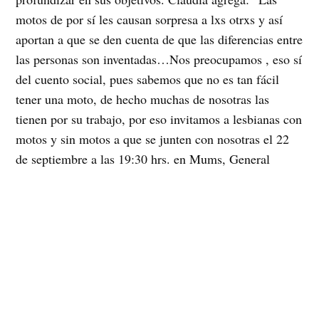
motos de por sí les causan sorpresa a lxs otrxs y así
aportan a que se den cuenta de que las diferencias entre
las personas son inventadas…Nos preocupamos , eso sí
del cuento social, pues sabemos que no es tan fácil
tener una moto, de hecho muchas de nosotras las
tienen por su trabajo, por eso invitamos a lesbianas con
motos y sin motos a que se junten con nosotras el 22
de septiembre a las 19:30 hrs. en Mums, General
Bulnes 161 para contarles sobre nuestra propuesta para
la marcha y mejorarla con sus aportes y participación”
Para mayor información pueden llamar al teléfono de
Mums 6714568 o escribir al correo
claudia_olea_@hotmail.com.