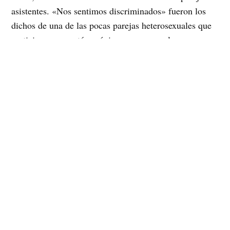
asistentes. «Nos sentimos discriminados» fueron los
dichos de una de las pocas parejas heterosexuales que
participo y que están próximo a casarse, al reparar que
los fotógrafos no les tomaban fotos, recién en ese
momento entendieron que su derechos como pareja
están tan consagrados en nuestra sociedad que su
expresión de afectos pasa por desapercibida.
Mientras tanto Muñoz agregó a la prensa que
«asumimos que el gobierno de la Sra. Bachelet no
tiene voluntad política para implementar las medidas
necesarias contra la discriminación y por la igualdad
de derechos, ante lo cual consideramos que estamos
frente a un gobierno agotado y sin respuestas para el
mundo homosexual, a quienes nunca ha recibido,
debido a ello iniciamos una movilización en escalada