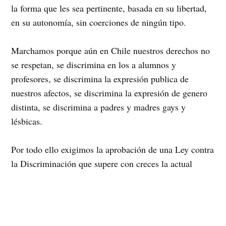
la forma que les sea pertinente, basada en su libertad,
en su autonomía, sin coerciones de ningún tipo.
Marchamos porque aún en Chile nuestros derechos no
se respetan, se discrimina en los a alumnos y
profesores, se discrimina la expresión publica de
nuestros afectos, se discrimina la expresión de genero
distinta, se discrimina a padres y madres gays y
lésbicas.
Por todo ello exigimos la aprobación de una Ley contra
la Discriminación que supere con creces la actual
propuesta del Gobierno, es necesario no solo crear el
delito de discriminación, también es necesario educar y
prevenir el desarrollo de este delito, al igual que
prestar ayuda legal a las victimas y hacer seguimiento