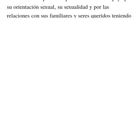
su orientación sexual, su sexualidad y por las
relaciones con sus familiares y seres queridos teniendo
un gran éxito en el manejo de estas situaciones.
MUMS cuenta con un grupo de profesionales de la
Consejería en salud sexual, sexualidad y atención
psicológica de primera línea y con años de experiencia.
Universidad
En Chile el estudio realizado por la
Católica del Norte, CLAM y MUMS
«Política,
Derechos, Violencia y Diversidad Sexual: Primera
Encuesta Marcha del orgullo y Diversidad Sexual-
Santiago de Chile 2007»
, indica que el 80,4% de
hombres y mujeres homosexuales sienten que han sido
discriminados, de ellos el 29,8% señalan que han sido
discriminados en el ámbito familiar, por ello, MUMS