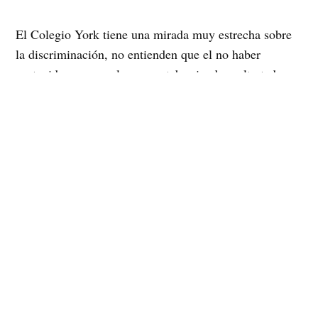
El Colegio York tiene una mirada muy estrecha sobre
la discriminación, no entienden que el no haber
protegido a un escolar que estaba siendo maltratado
por su abierta homosexualidad y su expresión de
género es haberse hecho cómplice de la situación. En
lugar de protegerlo profesores e inspectores del
Colegio se sumaban a las burlas por los ademanes
femeninos de Arnold, eso es discriminación
simplemente afirman en MUMS.
La encuesta realizada por la UCN, CLAM y MUMS a
500 sujetos «Política, Derechos, Violencia y
Diversidad Sexual: Primera Encuesta Marcha del
orgullo y Diversidad Sexual-Santiago de Chile 2007»
indica que el 33% de los sujetos manifiestan haber sido