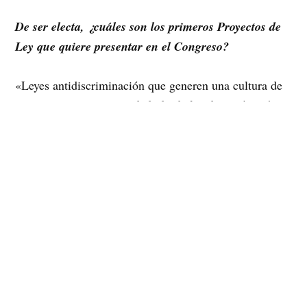
De ser electa, ¿cuáles son los primeros Proyectos de
Ley que quiere presentar en el Congreso?
«Leyes antidiscriminación que generen una cultura de
respeto en nuestra sociedad, desde la educación más
temprana. Reposición urgente del aborto terapéutico, la
propuesta de una ley que permita legalizar el aborto
hasta las 12 semanas con la realización de consejerías
pres y post en los servicios públicos y privados y que
en el sector público sea gratuito, y que los costos en el
sistema privado disminuyan ya que hoy día un aborto
en una clínica privada puede llegar a costar cerca de
1.500.000. Claramente esto es un tema de equidad
social. Aumentar las penas para agresores de mujeres y
de niños y niñas, incluyendo las agresiones sexuales,