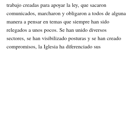
trabajo creadas para apoyar la ley, que sacaron
comunicados, marcharon y obligaron a todos de alguna
manera a pensar en temas que siempre han sido
relegados a unos pocos. Se han unido diversos
sectores, se han visibilizado posturas y se han creado
compromisos, la Iglesia ha diferenciado sus
planteamientos, ha puesto de manifiesto sus voces
disidentes al discurso hegemónico; en Córdoba un
grupo de sacerdotes católicos altermundistas hizo
público su apoyo al matrimonio igualitario y ha hecho
vocerías al respecto. También voces desde otras
iglesias, como la luterana, lo han hecho. Habrá que ver
en Chile cuáles son las voces disidentes.
Una ley de matrimonio igualitario no sólo “beneficia” a
gays o lesbianas, sino a toda una sociedad que
reconoce en la multiculturalidad un valor y hace los