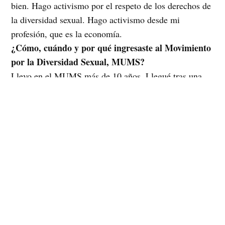
bien. Hago activismo por el respeto de los derechos de
la diversidad sexual. Hago activismo desde mi
profesión, que es la economía.
¿Cómo, cuándo y por qué ingresaste al Movimiento
por la Diversidad Sexual, MUMS?
Llevo en el MUMS más de 10 años. Llegué tras una
invitación que me hicieron luego de participar en un
taller en el Cajón del Maipo.
El año 1999 o 2000, con mis amigos y amigas,
formamos un grupo por el respeto de los derechos de
gays, lesbianas, bisexuales y personas trans en la
comuna, que luego pasó a llamarse Centro de
Desarrollo por la Diversidad de Peñalolén. Fue en este
grupo que inicié mi activismo LGTB junto a Elías
Ramírez.
El primer proyecto que realizamos fue un trabajo con