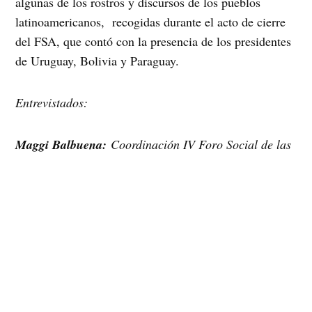
algunas de los rostros y discursos de los pueblos
latinoamericanos, recogidas durante el acto de cierre
del FSA, que contó con la presencia de los presidentes
de Uruguay, Bolivia y Paraguay.
Entrevistados:
Maggi Balbuena:
Coordinación IV Foro Social de las
Américas, CONAMURI, Paraguay
Adelaida Galeano:
Coordinación IV Foro Social de
las Américas, Paraguay
Rodolfo Huanchaca:
Dirigente Confederación
Sindical Unica de Trabajadores Campesinos de Bolivia