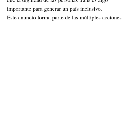
importante para generar un país inclusivo.
Este anuncio forma parte de las múltiples acciones
realizadas de manera simultánea en diversas ciudades
en el mundo por la campaña internacional Stop Trans
Pathologization 2012 por la despatologización de las
identidades trans, llevadas a cabo en Santiago de Chile
por el Grupo de Apoyo a Hombres Trans (GAHT), el
Movimiento por la Diversidad Sexual (MUMS), el
Movimiento Trans, y NODO Derecho Universidad de
Chile, con el apoyo de la Federación de Estudiantes de
Chile y la Organización Chilena de Estudiantes de
Psicología.
Los objetivos principales de la campaña son la retirada
del «trastorno de identidad sexual» de los catálogos de
enfermedades (DSM y CIE), en los cuales actualmente
se encuentra, y la lucha por los derechos de salud de