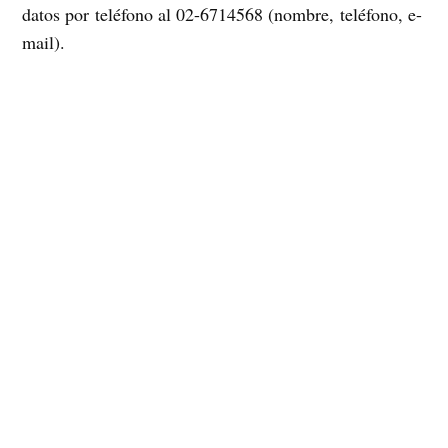
datos por teléfono al 02-6714568 (nombre, teléfono, e-
mail).
Instagram
Facebook
X
TikTok
Correo electrónico