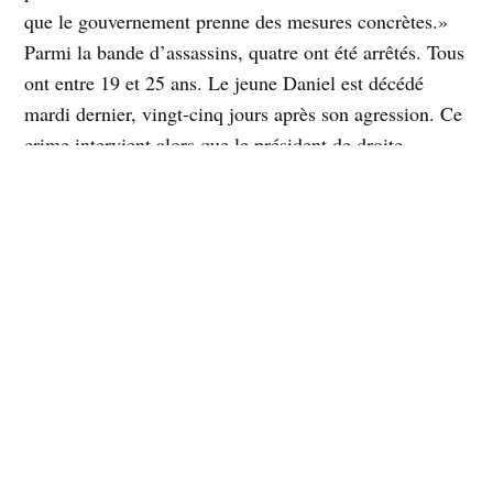
que le gouvernement prenne des mesures concrètes.»
Parmi la bande d’assassins, quatre ont été arrêtés. Tous
ont entre 19 et 25 ans. Le jeune Daniel est décédé
mardi dernier, vingt-cinq jours après son agression. Ce
crime intervient alors que le président de droite
Sebastian Pinera prône un statut d’union civile pour les
couples homosexuels.
Instagram
Facebook
X
TikTok
Correo electrónico