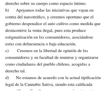
derecho sobre su cuerpo como espacio íntimo.
b) Apoyamos todas las iniciativas que vayan en
contra del narcotráfico, y creemos oportuno que el
gobierno despenalice el auto cultivo como medida que
desincentive la venta ilegal, pues esta produce
estigmatización en lxs consumidorxs, asociándose
estxs con delincuencia o baja educación.
c) Creemos en la libertad de opinión de lxs
consumidorxs y su facultad de reunirse y organizarse
como ciudadanxs del pueblo chileno, acogidxs a
derecho tal.
d) No estamos de acuerdo con la actual tipificación
legal de la Cannabis Sativa, siendo esta calificada
como “Droga Dura”, en contraste con la existencia en
el mercado legal de productos y drogas lícitas, las
cuales -según estudios- son altamente dañinas.