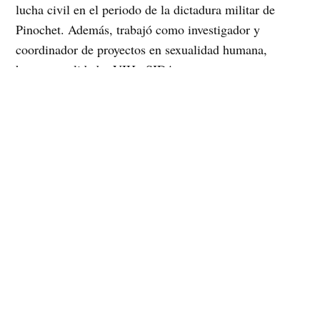
lucha civil en el periodo de la dictadura militar de
Pinochet. Además, trabajó como investigador y
coordinador de proyectos en sexualidad humana,
homosexualidad y VIH ySIDA.
En la actual casa de MUMS se desarrollan diversas
actividades, como el Preuniversitario de la Diversidad,
el Centro de Consejería y Atención Psicológica,
Talleres de Prevención para Jóvenes, Talleres de
Derechos Humanos, el programa Radial Armario
Abierto trasmitido en alianza con Radio Mitos, entre
otras eventos.
Es por eso que este año homenajeamos a Luis
Gauthier, quien nos dejó como legado su visión de
trabajo desde la disidencia, la ruptura, la no
heteronorma, la rebeldía, el descontento y el trabajo
desde todas las luchas. Por la mirada que no sólo él,