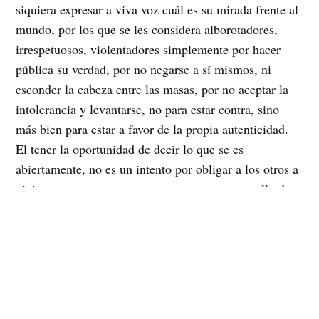
siquiera expresar a viva voz cuál es su mirada frente al
mundo, por los que se les considera alborotadores,
irrespetuosos, violentadores simplemente por hacer
pública su verdad, por no negarse a sí mismos, ni
esconder la cabeza entre las masas, por no aceptar la
intolerancia y levantarse, no para estar contra, sino
más bien para estar a favor de la propia autenticidad.
El tener la oportunidad de decir lo que se es
abiertamente, no es un intento por obligar a los otros a
vivir y a pensar como nosotros, no es un atropello de
rabia que quiere atacar la sensibilidad del otro, es
simplemente reconocer y reconocerse, y nada más que
eso. Y experimentar la libertad de dejar de actuar el
papel del personaje que la sociedad ha querido
imponernos no es un pecado ni un insulto, es un
derecho», señaló una de las manifestantes.