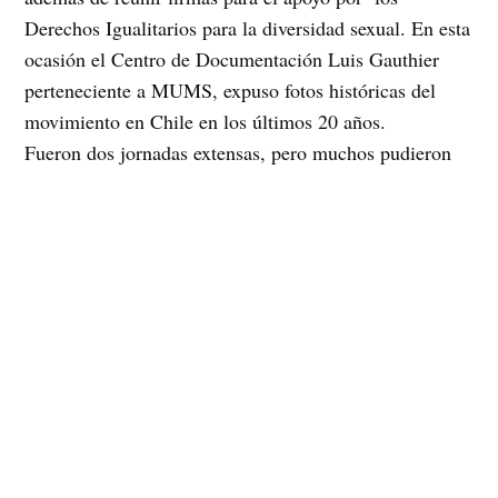
Derechos Igualitarios para la diversidad sexual. En esta
ocasión el Centro de Documentación Luis Gauthier
perteneciente a MUMS, expuso fotos históricas del
movimiento en Chile en los últimos 20 años.
Fueron dos jornadas extensas, pero muchos pudieron
disfrutar conocer las distintas instituciones que
trabajan en nuestra comuna de Santiago y seguir
fortaleciendo vínculos desde la propia Diversidad.
Instagram
Facebook
X
TikTok
Correo electrónico