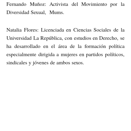
Fernando Muñoz: Activista del Movimiento por la
Diversidad Sexual, Mums.
Natalia Flores: Licenciada en Ciencias Sociales de la
Universidad La República, con estudios en Derecho, se
ha desarrollado en el área de la formación política
especialmente dirigida a mujeres en partidos políticos,
sindicales y jóvenes de ambos sexos.
Activista ciber-feminista, fue integrante fundadora de
la Coordinadora de Feministas Jóvenes, formó parte
del Foro Político Julieta Kirkwood y asesora en
términos de género a las ex dirigentas del Movimiento
Secundario. Durante el año 2005 estuvo a cargo de la
secretaria ejecutiva del Encuentro Nacional Feminista
realizado en Olmué. Forma parte del Directorio de