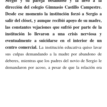
Sergio y su pareja besándose y la llevó a la
dirección del colegio Gimnasio Castillo Campestre.
Desde ese momento la institución forzó a Sergio a
salir del clóset, y aunque recibió apoyo de su madre,
las constantes vejaciones que sufrió por parte de la
institución lo llevaron a una crisis nerviosa y
eventualmente a suicidarse en el interior de un
centro comercial.
La institución educativa quiso lavar
sus culpas demandando a la madre por abandono de
deberes, mientras que los padres del novio de Sergio le
demandaron por acoso, a pesar de que la relación era
tan consentida como cualquier noviazgo adolescente.
Escuché de este caso mientras asistí a la consulta sobre
violencia homofóbica y transfóbica en instituciones
educativas convocada por la UNESCO y el Ministerio