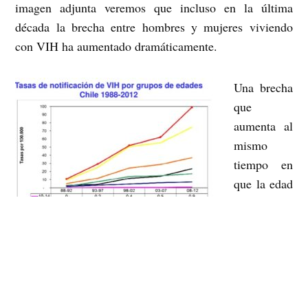
imagen adjunta veremos que incluso en la última
década la brecha entre hombres y mujeres viviendo
con VIH ha aumentado dramáticamente.
Una brecha
que
aumenta al
mismo
tiempo en
que la edad
de
adquisición
del virus
disminuye. Hoy es más común que hace algunos años
que adolescentes sean diagnosticados con VIH, al igual
que adultos jóvenes. Esto nos da señales de algunos