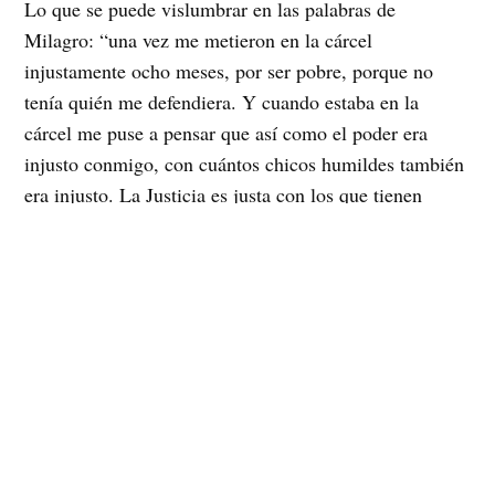
Lo que se puede vislumbrar en las palabras de
Milagro: “una vez me metieron en la cárcel
injustamente ocho meses, por ser pobre, porque no
tenía quién me defendiera. Y cuando estaba en la
cárcel me puse a pensar que así como el poder era
injusto conmigo, con cuántos chicos humildes también
era injusto. La Justicia es justa con los que tienen
plata, y con los que no tienen, no. Entonces me juré
ahí en la cárcel que el día que saliera iba a luchar para
que no hubiera más injusticia. Hoy en la delegación de
Jujuy son casi todos jóvenes, con algunas mamás. Los
jóvenes son los que están poniendo el pecho y
aprendiendo. Si en algún momento robaban, se
drogaban o dejaban de estudiar, estos jóvenes están
cambiando”.