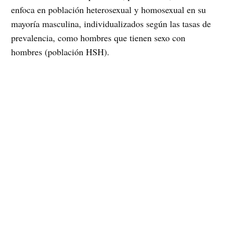
enfoca en población heterosexual y homosexual en su
mayoría masculina, individualizados según las tasas de
prevalencia, como hombres que tienen sexo con
hombres (población HSH).
Reconocemos que esta es la población más afectada,
sin embargo, no existe un estudio de comportamiento
sexual en nuestro país, que refleje otro tipo de
conductas o prácticas sexuales, y que por lo mismo
invisibiliza a la población de mujeres lesbianas y
bisexuales, que también poseen una sexualidad activa.
De esta manera, al no existir una Política Pública de
prevención, esta población se ve expuesta al riesgo de
contraer algún tipo de ITS o de contraer VIH si no se
toman las medidas apropiadas.