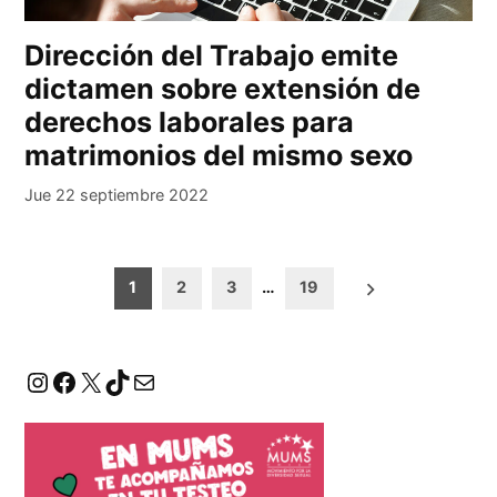
Dirección del Trabajo emite
dictamen sobre extensión de
derechos laborales para
matrimonios del mismo sexo
Jue 22 septiembre 2022
Paginación
1
2
3
…
19
de
entradas
Instagram
Facebook
X
TikTok
Correo electrónico