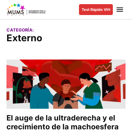
Saltar
Me
Test Rápido VIH
al
MUMS |
Movimiento
contenido
por la
CATEGORÍA:
Diversidad
Externo
Sexual y de
Género
El auge de la ultraderecha y el
crecimiento de la machoesfera