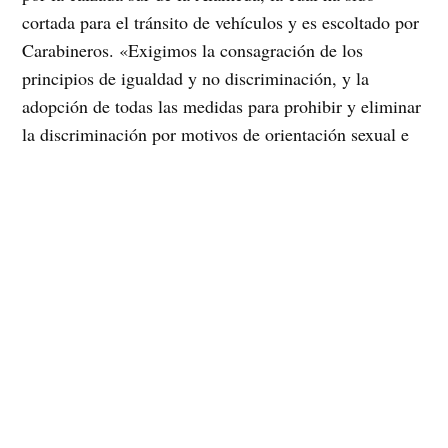
cortada para el tránsito de vehículos y es escoltado por
Carabineros. «Exigimos la consagración de los
principios de igualdad y no discriminación, y la
adopción de todas las medidas para prohibir y eliminar
la discriminación por motivos de orientación sexual e
identidad de género, así como erradicar actitudes y
prácticas prejuiciosas hacia la Diversidad Sexual»,
aseguró MUMS.
Instagram
Facebook
X
TikTok
Correo electrónico