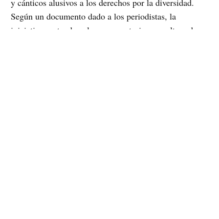
y cánticos alusivos a los derechos por la diversidad.
Según un documento dado a los periodistas, la
iniciativa pretende valorar y construir una cultura de
Derechos Humanos tras 23 años de democracia y a 40
años del golpe de Estado en Chile, además de medidas
efectivas para terminar con la discriminación y la
violencia hacia personas con distinta orientación
sexual. Asimismo, los manifestantes pedían igualdad
de derechos, como los del matrimonio igualitario,
unión civil y ley de identidad de género y políticas
públicas que incorporen lo específico de la diversidad
sexual en políticas y programas de gobierno. Según el
portavoz de MUMS, Fernando Muñoz «las exigencias
específicas de la diversidad sexual son la
complementación de un proyecto mayor, que es la
construcción de una sociedad que respete los derechos