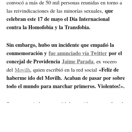
convocó a más de 50 mil personas reunidas en torno a
que
las reivindicaciones de las minorías sexuales,
celebran este 17 de mayo el Día Internacional
contra la Homofobia y la Transfobia.
Sin embargo, hubo un incidente que empañó la
conmemoración y
fue anunciado vía Twitter
por el
concejal de Providencia
Jaime Parada
, ex vocero
«Feliz de
del
Movilh
, quien escribió en la red social
haberme ido del Movilh. Acaban de pasar por sobre
todo el mundo para marchar primeros. Violentos!».
Su comentario lo acompañó de un video que grafica el
el movimiento liderado
momento en que -según él-
por Jiménez comienza a avanzar en momentos que
no correspondía, entorpeciendo el momento en que