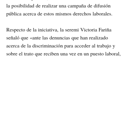
la posibilidad de realizar una campaña de difusión
pública acerca de estos mismos derechos laborales.
Respecto de la iniciativa, la seremi Victoria Fariña
señaló que «ante las denuncias que han realizado
acerca de la discriminación para acceder al trabajo y
sobre el trato que reciben una vez en un puesto laboral,
nos parece importante conversar con organizaciones
que defienden los derechos de lesbianas,
homosexuales, transgéneros, entre otras condiciones
sexuales, para iniciar una sensibilización,
capacitaciones y una campaña para no discriminar y
tener un trato igualitario hacia cualquier persona que
habita nuestro país».
Las organizaciones convocadas y asistentes fueron