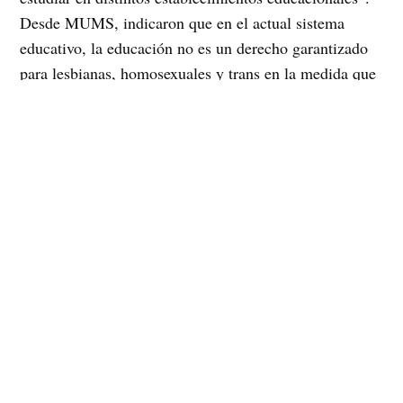
Desde MUMS, indicaron que en el actual sistema
educativo, la educación no es un derecho garantizado
para lesbianas, homosexuales y trans en la medida que
la heteronorma continúa siendo una regla casi
irrevocable. Frente a esta realidad, la exclusión de las
personas trans es aún mayor y creen que la iglesia ha
tenido un rol muy importante en cuanto a esta
exclusión.
Francisco Gutiérrez Valderrama, Presidente de MUMS,
agregó: “El sistema educativo constituye uno de los
pilares claves en la transmisión de patrones culturales
de género, pero también de la transformación de ellos.
Así lo hemos planteado diversas actorías sociales que
coincidimos en asignar a la educación un rol clave para