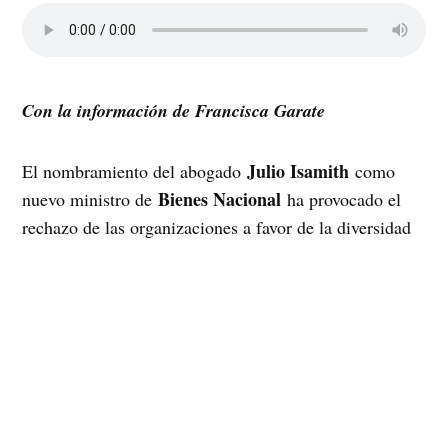
Con la información de Francisca Garate
Julio Isamith
El nombramiento del abogado
como
Bienes Nacional
nuevo ministro de
ha provocado el
rechazo de las organizaciones a favor de la diversidad
sexual. El exlíder pingüino escribió una serie de
contra el matrimonio igualitario
tuits
hace un par de
años atrás.
Movimiento
Para pedir la renuncia del ministro, el
por la Diversidad Sexual MUMS
, protestaron en el
3
frontis del ministerio. «Es un ministro que tiene