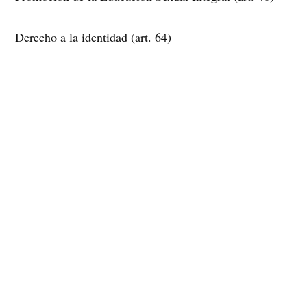
Derecho a la identidad (art. 64)
Este 4 de septiembre, las diversidades y disidencias no
dudamos por apostar por una vida más digna para
todas, todes y todos.
¡Apruebo nueva constitución!
📽Video hecho en colaboración con D.U.R.A.S.
———
Créditos