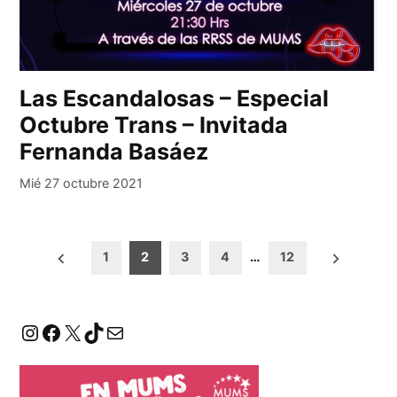
Las Escandalosas – Especial
Octubre Trans – Invitada
Fernanda Basáez
Mié 27 octubre 2021
Paginación
1
2
3
4
…
12
de
entradas
Instagram
Facebook
X
TikTok
Correo electrónico