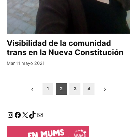
Visibilidad de la comunidad
trans en la Nueva Constitución
Mar 11 mayo 2021
Paginación
1
2
3
4
de
entradas
Instagram
Facebook
X
TikTok
Correo electrónico