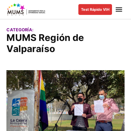
Saltar
Me
Test Rápido VIH
al
MUMS |
Movimiento
contenido
por la
CATEGORÍA:
Diversidad
MUMS Región de
Sexual y de
Valparaíso
Género